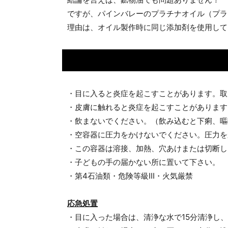
ですが、パインバレーのプラチナオイル（プラ
理由は、オイル製作時に同じ添加剤を使用して
・目に入ると炎症を起こすことがあります。取
・皮膚に触れると炎症を起こすことがあります
・飲まないでください。（飲み込むと下痢、嘔
・空容器に圧力をかけないでください。圧力を
・この容器は溶接、加熱、穴あけまたは切断し
・子どもの手の届かない所に置いて下さい。
・第4石油類・危険等級III・火気厳禁
応急処置
・目に入った場合は、清浄な水で15分清浄し