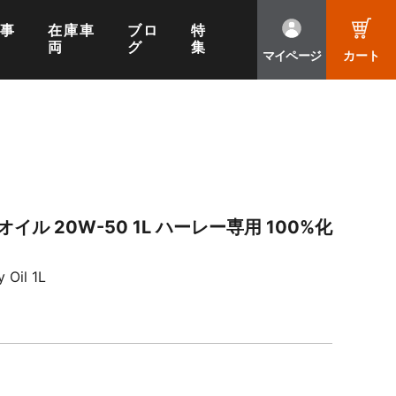
工事
在庫車
ブロ
特
両
グ
集
マイページ
カート
ル 20W-50 1L ハーレー専用 100%化
 Oil 1L