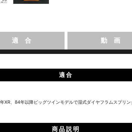
適 合
動 画
適合
09-13年XR、84年以降ビッグツインモデルで湿式ダイヤフラムスプ
商品説明