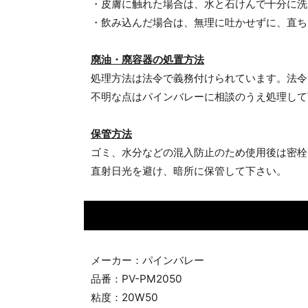
・皮膚に触れた場合は、水と石けんで十分に洗
・飲み込んだ場合は、無理に吐かせずに、直ち
廃油・廃容器の処置方法
処理方法は法令で義務付けられています。法令
不明な点はパインバレーに相談のうえ処理して
保管方法
ゴミ、水分などの混入防止のため使用後は密栓
直射日光を避け、暗所に保管して下さい。
メーカー：パインバレー
品番：PV-PM2050
粘度：20W50