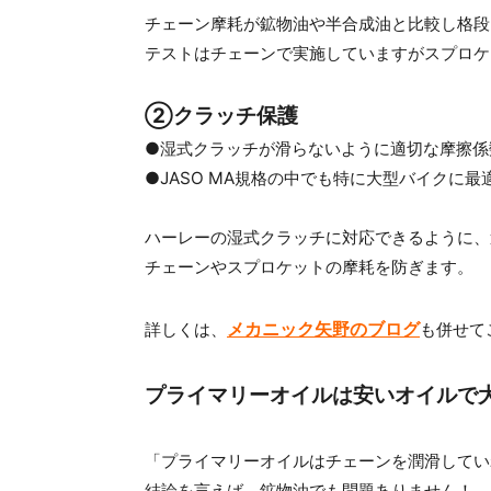
チェーン摩耗が鉱物油や半合成油と比較し格段
テストはチェーンで実施していますがスプロケ
②クラッチ保護
●湿式クラッチが滑らないように適切な摩擦係
●JASO MA規格の中でも特に大型バイクに
ハーレーの湿式クラッチに対応できるように、
チェーンやスプロケットの摩耗を防ぎます。
メカニック矢野のブログ
詳しくは、
も併せて
プライマリーオイルは安いオイルで
「プライマリーオイルはチェーンを潤滑してい
結論を言えば、鉱物油でも問題ありません！