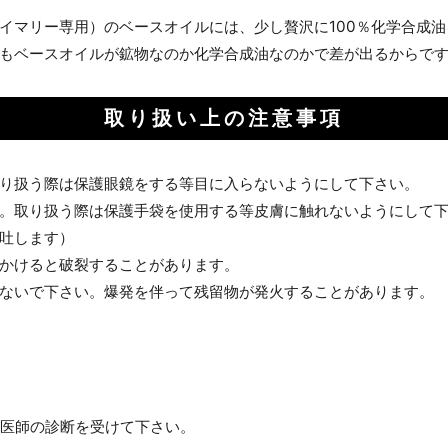
お買い物を続ける
カートへ進む
イマリー専用）のベースオイルには、少し贅沢に100％化学合成
もベースオイルが鉱物なのか化学合成油なのかで差が出るからです。
取り扱い上の注意事項
り扱う際は保護眼鏡をする等目に入らないようにして下さい。
。取り扱う際は保護手袋を使用する等皮膚に触れないようにして
吐します）
かけると破裂することがあります。
ないで下さい。爆発を伴って残留物が発火することがあります。
、医師の診断を受けて下さい。