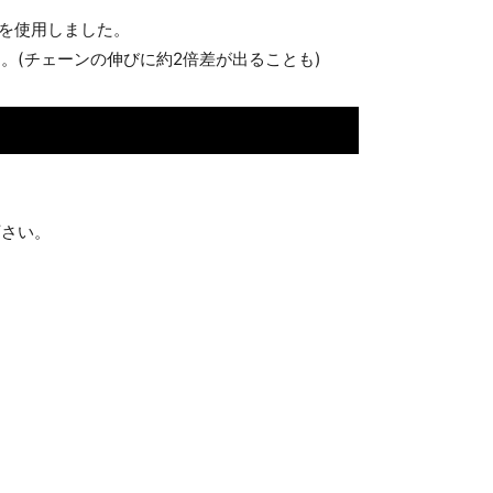
油を使用しました。
(チェーンの伸びに約2倍差が出ることも)
下さい。