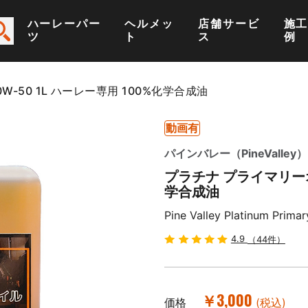
ハーレーパー
ヘルメッ
店舗サービ
施
ツ
ト
ス
例
-50 1L ハーレー専用 100%化学合成油
動画有
パインバレー（PineValley）
プラチナ プライマリーオイ
学合成油
Pine Valley Platinum Primary
4.9
（44件）
￥3,000
価格
(税込)