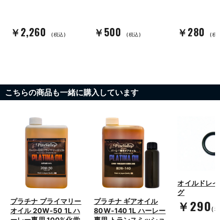
￥2,260
￥500
￥280
(税込)
(税込)
(税
こちらの商品も一緒に購入しています
オイルドレイ
グ
￥290
プラチナ プライマリー
プラチナ ギアオイル
(
オイル 20W-50 1L ハ
80W-140 1L ハーレー
ーレー専用 100%化学
専用 トランスミッショ