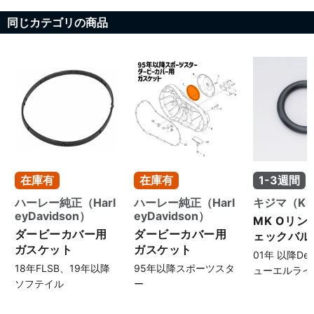
同じカテゴリの商品
お買い物を続ける
カートへ進む
在庫有
在庫有
1-3週間
ハーレー純正（Harl
ハーレー純正（Harl
キジマ（Kij
eyDavidson）
eyDavidson）
MK Oリング
ダービーカバー用
ダービーカバー用
ェックバルブ
ガスケット
ガスケット
01年 以降Delp
18年FLSB、19年以降
95年以降スポーツスタ
ューエルライ
ソフテイル
ー