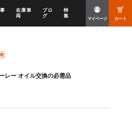
工事
在庫車
ブロ
特
両
グ
集
マイページ
カート
有
ーレー オイル交換の必需品