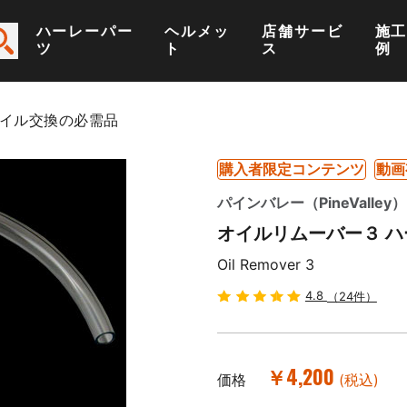
ハーレーパー
ヘルメッ
店舗サービ
施
ツ
ト
ス
例
オイル交換の必需品
購入者限定コンテンツ
動画
パインバレー（PineValley）
オイルリムーバー３ ハ
Oil Remover 3
4.8
（24件）
￥4,200
価格
(税込)