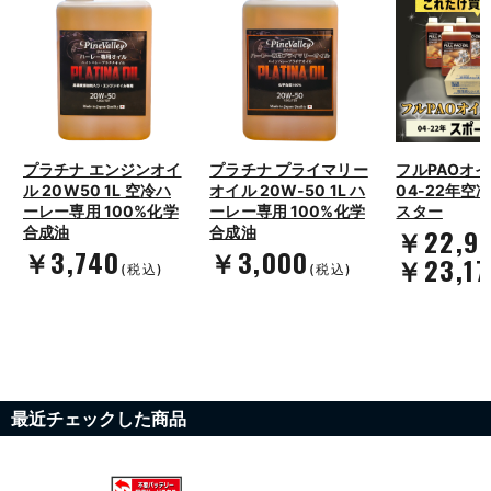
プラチナ エンジンオイ
プラチナ プライマリー
フルPAOオ
ル 20W50 1L 空冷ハ
オイル 20W-50 1L ハ
04-22年空
ーレー専用 100%化学
ーレー専用 100%化学
スター
￥22,9
合成油
合成油
￥3,740
￥3,000
￥23,17
(税込)
(税込)
最近チェックした商品