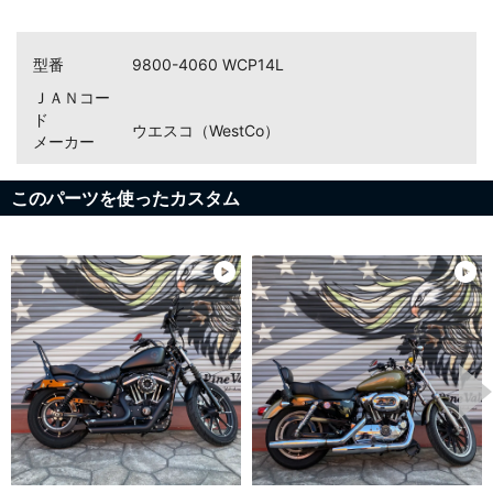
お買い物を続ける
カートへ進む
型番
9800-4060 WCP14L
ＪＡＮコー
ド
ウエスコ（WestCo）
メーカー
このパーツを使ったカスタム