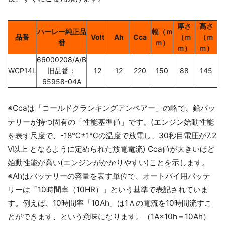
厚さ
高さ
ハーレー純正品
幅（ｍ
品番
Volt
Ah
Cca
（ｍ
（ｍ
番
ｍ）
ｍ）
ｍ）
66000208/A/B
WCP14L
旧品番：
12
12
220
150
88
145
65958-04A
※Ccaは「コールドクランキングアンペアー」の略で、鉛バッ
テリーが持つ固有の「性能基準値」です。(エンジン始動性能
を表す尺度で、-18℃±1℃の温度で放電し、30秒目電圧が7.2
V以上 となるように定められた放電電流) Cca値が大きいほど
始動性能が高い(エンジンがかかりやすい)ことを示します。
※Ahはバッテリーの容量を表す単位で、オートバイ用バッテ
リーは「10時間率（10HR）」という基準で表記されていま
す。例えば、10時間率「10Ah」は1Ａの電流を10時間流すこ
とができます、という意味になります。（1A×10h＝10Ah）