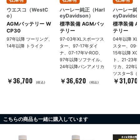
ドのオイルです。 車検整備はパ
交換。優れた耐振動性と長寿命
インバレーにお任せください。
が特徴で、始動性をしっかりリ
ウエスコ（WestC
ハーレー純正（Harl
ハーレー純正
消耗品の点検から交換まで、ま
フレッシュしています。 オイル
o）
eyDavidson）
eyDavids
とめてご対応いたします。
はパインバレーオリジナルのプ
AGMバッテリー W
標準装備 AGMバッ
標準装備 A
No.144522
ラチナブラックオイルに交換。
CP30
テリー
テリー
最先端の固体潤滑剤「無機多層
フラーレン・二硫化タングステ
97年以降 ツーリング、
97-03年XLスポーツス
04年以降 X
ン」を高濃度に配合し、エンジ
14年以降 トライク
ター、97-17年ダイ
スター、09-1
ン始動直後から効果を発揮する
ナ、07-17年V-ROD、
15年以降 X
最上位グレードのオイルです。
97年以降ソフテイル、
ト、21-23年
車検整備はパインバレーにお任
せください。点検時に気になる
24年以降パンアメリカ
リカ、22年以
箇所も、その場でご相談いただ
ツスターS（
けます。 No.142977
￥36,700
￥36,620
￥31,070
(税込)
(税込)
こちらの商品も一緒に購入しています