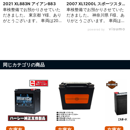
2021 XL883N アイアン883
2007 XL1200L スポーツスター
1200 ロー
車検整備でお預かりさせていた
車検整備でお預かりさせていた
だきました。 東京都 Y様、あり
だきました。 神奈川県 F様、あ
がとうございます。 車両は2021
りがとうございます。 車両は
年 XL883N アイアン883。車検
2007年 XL1200L スポーツスタ
powered by
整備に合わせて消耗品の点検を
ー1200ロー。車検整備に合わせ
実施したところ、バッテリーが
て、スパークプラグ・バッテリ
交換時期を迎えていることが確
ー・オイルの交換もまとめて実
認されたため、今回の車検に合
施いたしました。 「プラグを交
わせてWESTCO製のAGMバッテ
換した記憶がない」とのことで
リーへ新品交換を行いました。
したので、今回スパークプラグ
同じカテゴリの商品
バッテリーは日常の走行では劣
の交換を推奨いたしました。交
化に気づきにくい消耗品のひと
換したのはハーレーダビッドソ
つです。車検のタイミングでし
ン純正のゴールド・スパークプ
っかりと点検することで、突然
ラグ。プラグは消耗品でありな
のトラブルを未然に防ぐことが
がら、劣化するとエンジンのか
できます。 オイルはパインバレ
かりが悪くなったり、燃費や走
ーオリジナルのプラチナブラッ
行フィーリングに影響が出るこ
クオイルに交換。最先端の固体
とがあります。車検のタイミン
潤滑剤「無機多層フラーレン・
グで合わせて交換することで、
二硫化タングステン」を高濃度
すっきりと快調な状態でお乗り
に配合し、エンジン始動直後か
いただけます。 バッテリーは
ら効果を発揮する最上位グレー
WESTCO製のAGMバッテリーに
在庫有
在庫有
在庫有