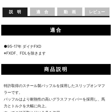
説 明
適 合
動 画
レビュー
適合
●95-17年 ダイナFXD
※FXDF、FDLを除きます
商品説明
特許取得のスチール製バッフルを採用したスリップオンマフ
ラーです。
バッフルはより耐熱性の高いグラスファイバーを採用し、馬
力とトルクを大幅に向上。