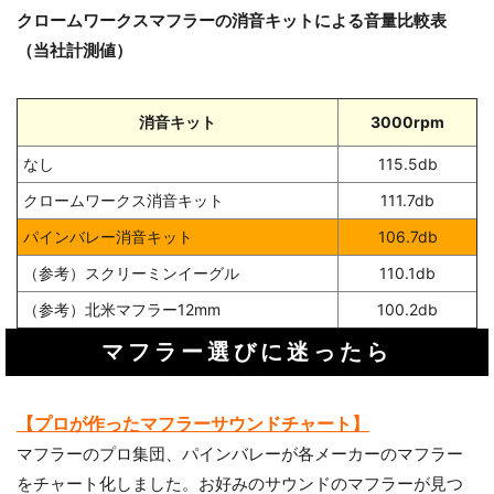
クロームワークスマフラーの消音キットによる音量比較表
（当社計測値）
消音キット
3000rpm
なし
115.5db
クロームワークス消音キット
111.7db
パインバレー消音キット
106.7db
（参考）スクリーミンイーグル
110.1db
（参考）北米マフラー12mm
100.2db
お買い物を続ける
カートへ進む
マフラー選びに迷ったら
【プロが作ったマフラーサウンドチャート】
マフラーのプロ集団、パインバレーが各メーカーのマフラー
をチャート化しました。お好みのサウンドのマフラーが見つ