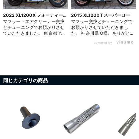
2022 XL1200X フォーティーエ
2015 XL1200T スーパーロー
イト
マフラー・エアクリーナー交換
マフラー交換とチューニングで
とチューニングでお預かりさせ
お預かりさせていただきまし
ていただきました。 東京都 Y
た。 神奈川県 O様、ありがとう
様、ありがとうございます。
ございます。 「低音を効かせた
powered by
「程よい音量感で、重低音を楽
いけれど音量は大きすぎない方
しみたい」とのご希望から、
がいい」とのご要望にあわせ
〈クロームワークス〉3インチス
て、〈クロームワークス〉スリ
リップオンマフラーに〈パイン
ップオンマフラーをクワイエッ
バレーオリジナル消音キット〉
トバッフル仕様で装着。アイド
を組み合わせて装着。音量を抑
リングでも程よいドコドコ感が
同じカテゴリの商品
えつつも、クロームワークスら
あり、走行中も耳に心地よいサ
しい厚みのある重低音をしっか
ウンドとなっています。 あわせ
り残しています。 吸気には〈ア
てインジェクションチューニン
レンネス〉ベベルインバーテッ
グを行い、扱いやすさと鼓動感
ドエアクリーナーを採用し、デ
をバランスよく両立。さらにチ
ザイン性と機能性を両立。さら
ューニング補償にもご加入いた
にインジェクションチューニン
だいたため、作業後には熱に強
グを実施し、低速域のギクシャ
いプラチナオイルを新品に交換
ク感を解消、三拍子セッティン
し、安心してお乗りいただける
グもあわせて作業しました。 エ
仕様に整えました。 スーパーロ