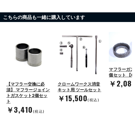
こちらの商品も一緒に購入しています
マフラーガス
個セット 【0
￥2,08
【マフラー交換に必
クロームワークス消音
須】 マフラージョイン
キット用 ツールセット
￥15,500
トガスケット2個セッ
(税込)
ト
￥3,410
(税込)