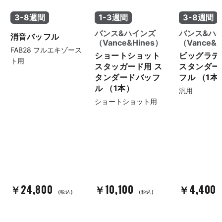
ンジンオイルには〈プラチナブ
ーのマフラー交換・チューニン
ラックオイル〉を使用。熱に強
グは、ぜひパインバレーにお任
3-8週間
1-3週間
3-8週間
く油膜がしっかり保たれるた
せください。 No.138085
め、チューニング後も安心して
バンス&ハインズ
バンス&ハ
消音バッフル
お乗りいただける仕様となって
（Vance&Hines）
（Vance&H
います。 フォーティーエイトの
FAB28 フルエキゾース
ショートショット
ビッグラデ
チューニング・マフラーカスタ
ト用
スタッガード用 ス
スタンダー
ムは、ぜひパインバレーにお任
せください。 No.140007
タンダードバッフ
フル （1本
ル （1本）
汎用
ショートショット用
￥24,800
￥10,100
￥4,400
(税込)
(税込)