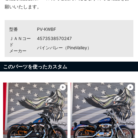
願いいたします。
型番
PV-KWBF
ＪＡＮコー
4573538570247
ド
パインバレー（PineValley）
メーカー
このパーツを使ったカスタム
お買い物を続ける
カートへ進む