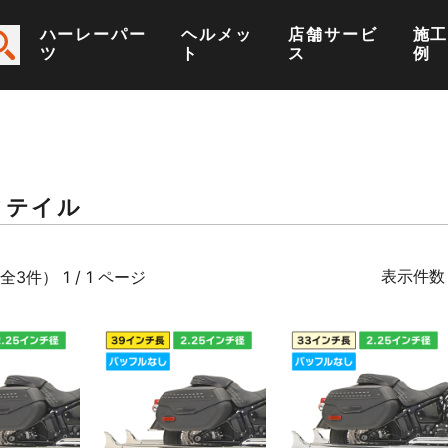
ハーレーパー
ヘルメッ
店舗サービ
施
ツ
ト
ス
例
フテイル
表示件数
全3件） 1 / 1 ページ