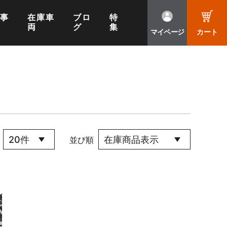
工事
在庫車
ブロ
特
両
グ
集
マイページ
カート
並び順