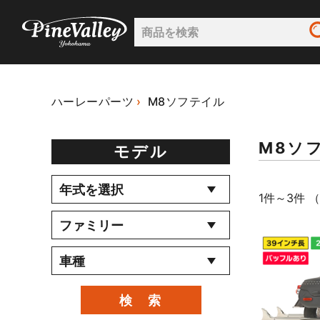
ハーレーパーツ
M8ソフテイル
M8ソ
モデル
1件～3件 （
検 索