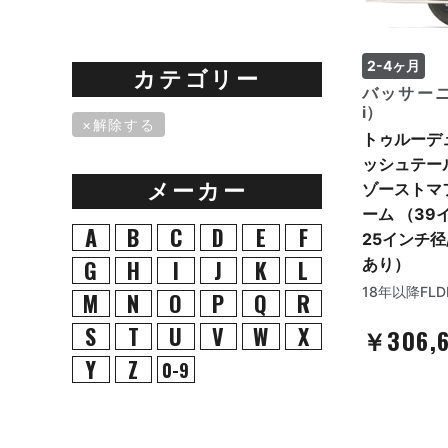
2-4ヶ月
カテゴリー
バッサーニ（
i）
解除する
トゥルーデ
ッシュテー
メーカー
ゾーストマ
ーム （39イ
A
B
C
D
E
F
25インチ径
G
H
I
J
K
L
あり）
18年以降FLD
M
N
O
P
Q
R
S
T
U
V
W
X
￥306,
Y
Z
0-9