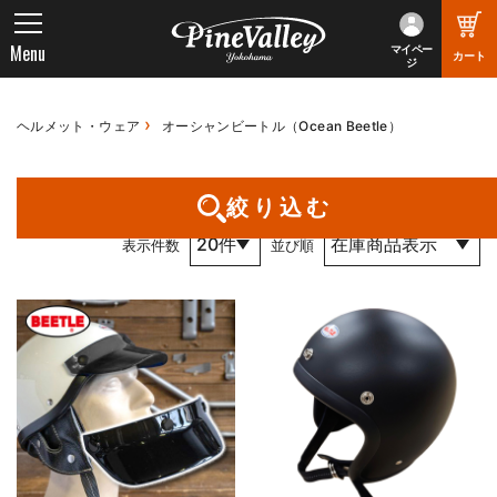
Menu
マイペー
カート
ジ
ヘルメット・ウェア
オーシャンビートル（Ocean Beetle）
1件～20件 （全48件） 1 / 3 ページ
絞り込む
表示件数
並び順