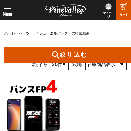
Menu
マイペー
カート
ジ
ハーレーパーツ
「フューエルパック」の検索結果
1件～1件 （全1件） 1 / 1 ページ
絞り込む
表示件数
並び順