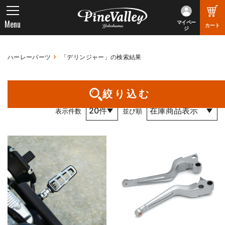
Menu
マイペー
カート
ジ
ハーレーパーツ
「デリンジャー」の検索結果
1件～14件 （全14件） 1 / 1 ページ
絞り込む
表示件数
並び順