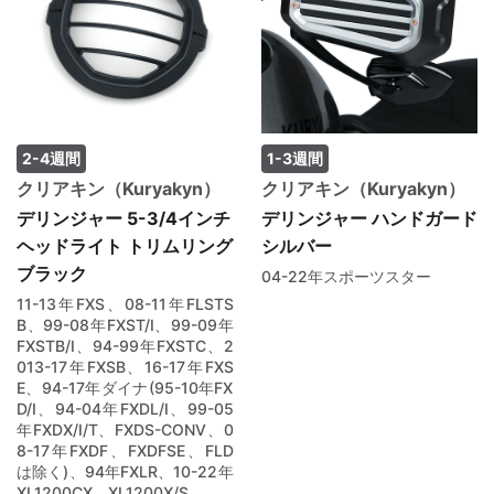
2-4週間
1-3週間
クリアキン（Kuryakyn）
クリアキン（Kuryakyn）
デリンジャー 5-3/4インチ
デリンジャー ハンドガード
ヘッドライト トリムリング
シルバー
ブラック
04-22年スポーツスター
11-13年FXS、08-11年FLSTS
B、99-08年FXST/I、99-09年
FXSTB/I、94-99年FXSTC、2
013-17年FXSB、16-17年FXS
E、94-17年ダイナ(95-10年FX
D/I、94-04年FXDL/I、99-05
年FXDX/I/T、FXDS-CONV、0
8-17年FXDF、FXDFSE、FLD
は除く)、94年FXLR、10-22年
XL1200CX、XL1200X/S