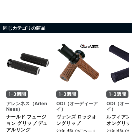
同じカテゴリの商品
1-3週間
1-3週間
1-3週間
アレンネス（Arlen
ODI（オーディーア
ODI（オー
Ness）
イ）
イ）
ナールド フュージ
ヴァンズ ロックオ
ルフィアン
ョン グリップ デュ
ングリップ
オングリッ
アルリング
23年以降 CVOツーリ
23年以降 C