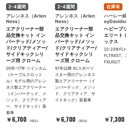
2-4週間
2-4週間
在庫有
アレンネス（Arlen
アレンネス（Arlen
ハーレー純正
Ness）
Ness）
eyDavids
エアクリーナー部
エアクリーナー部
ヘビーブリ
品交換キット イン
品交換キット イン
エリート 
バーテッド/メソッ
バーテッド/メソッ
ックス
ド/クリアティアー/
ド/クリアティアー/
22-23年FLH
サイドキックシリ
サイドキックシリ
FLTRXST、
ーズ用 クローム
ーズ用 クローム
FXLRS/T
00年-17年 ツインカム
91年以降 XLスポーツ
（ケーブルスロット
スター用のアレンネス
ル）モデル用のアレン
製エアクリーナー（イ
ネス製エアクリーナー
ンバーテッド、メソッ
（インバーテッド、メ
ド、クリアティア、サ
ソッド、クリアティア
イドキック）装着車
ー、サイドキック）装
着車
￥6,700
￥6,700
￥7,300
(税込)
(税込)