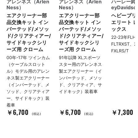
アレンネス（Arlen
アレンネス（Arlen
ハーレー純正
Ness）
Ness）
eyDavids
エアクリーナー部
エアクリーナー部
ヘビーブリ
品交換キット イン
品交換キット イン
エリート 
バーテッド/メソッ
バーテッド/メソッ
ックス
ド/クリアティアー/
ド/クリアティアー/
22-23年FLH
サイドキックシリ
サイドキックシリ
FLTRXST、
ーズ用 クローム
ーズ用 クローム
FXLRS/T
00年-17年 ツインカム
91年以降 XLスポーツ
（ケーブルスロット
スター用のアレンネス
ル）モデル用のアレン
製エアクリーナー（イ
ネス製エアクリーナー
ンバーテッド、メソッ
（インバーテッド、メ
ド、クリアティア、サ
ソッド、クリアティア
イドキック）装着車
ー、サイドキック）装
着車
￥6,700
￥6,700
￥7,300
(税込)
(税込)