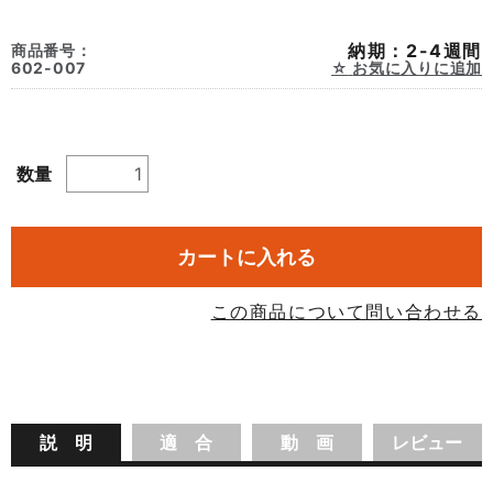
納期：2-4週間
商品番号：
602-007
お気に入りに追加
数量
カートに入れる
この商品について問い合わせる
説 明
適 合
動 画
レビュー