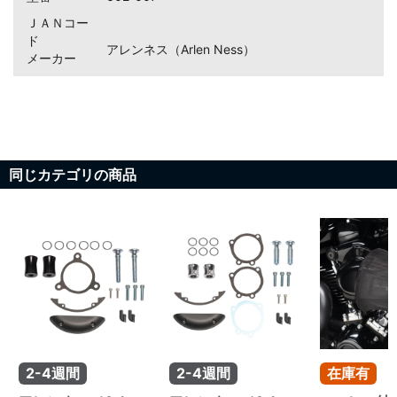
ＪＡＮコー
ド
アレンネス（Arlen Ness）
メーカー
お買い物を続ける
カートへ進む
同じカテゴリの商品
2-4週間
2-4週間
在庫有