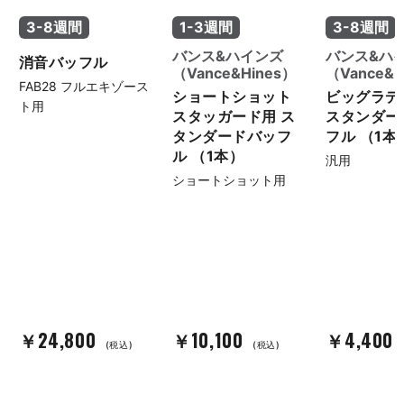
3-8週間
1-3週間
3-8週間
バンス&ハインズ
バンス&ハ
消音バッフル
（Vance&Hines）
（Vance&H
FAB28 フルエキゾース
ショートショット
ビッグラデ
ト用
スタッガード用 ス
スタンダー
タンダードバッフ
フル （1本
ル （1本）
汎用
ショートショット用
￥24,800
￥10,100
￥4,400
(税込)
(税込)