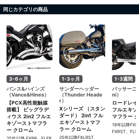
同じカテゴリの商品
3-6ヶ月
1-3ヶ月
1-3週間
バンス&ハインズ
サンダーヘッダー
バッサーニ（
（Vance&Hines）
（Thunder Heade
ni）
r）
【PCX高性能触媒
ロードレイジ3
Xシリーズ （スタン
搭載】 ビッグラデ
フルエキゾ
ダード） 2in1 フル
ィウス 2in2 フルエ
マフラー 
エキゾーストマフ
キゾーストマフラ
18年以降FXL
ラー クローム
ー クローム
FXRST、FLS
25年以降FXLRST、
25年以降 FXBR、FLFB