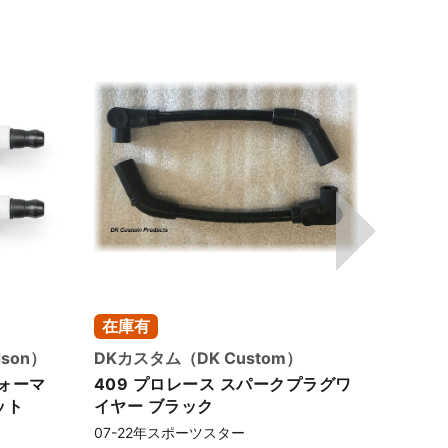
在庫有
1-3
dson）
DKカスタム（DK Custom）
DKカス
ォーマ
409 プロレース スパークプラグワ
409
ット
イヤー ブラック
イヤー
07-22年スポーツスター
07-2