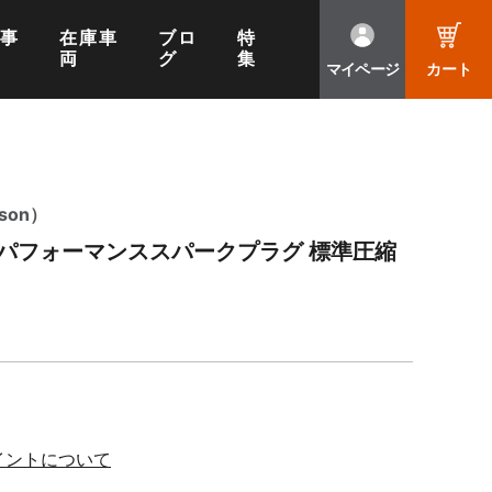
工事
在庫車
ブロ
特
両
グ
集
マイページ
カート
son）
パフォーマンススパークプラグ 標準圧縮
イントについて