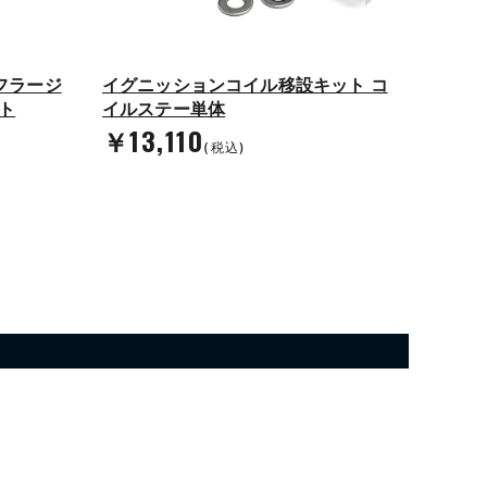
フラージ
イグニッションコイル移設キット コ
スクリ
ト
イルステー単体
スパー
￥13,110
￥8,
(税込)