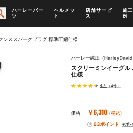
ハーレーパー
ヘルメッ
店舗サービ
施
ツ
ト
ス
例
マンススパークプラグ 標準圧縮仕様
ハーレー純正（HarleyDavid
スクリーミンイーグル 
仕様
4.5
（4件）
￥6,310
価格
(税込)
63ポイント
※ポ