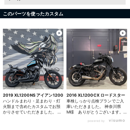
このパーツを使ったカスタム
2019 XL1200NS アイアン1200
2016 XL1200CX ロードスター
ハンドルまわり・足まわり・灯
車検しっかり点検プランでご入
火類まで含めたカスタムでお預
庫いただきました。 神奈川県
かりさせていただきました。 東
M様 ありがとうございます。
京都 A様、ありがとうございま
エンジン・プライマリーのオイ
powered by
お買い物を続ける
カートへ進む
す。 今回は、フロントフォーク
ルをパインバレーオリジナルの
を+4インチのロング仕様へ変
プラチナオイルで交換。オイル