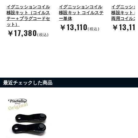
イグニッションコイル
イグニッションコイル
イグニッショ
移設キット（コイルス
移設キット コイルステ
移設キット 
テー＋プラグコードセ
ー単体
両用コイルス
￥13,110
￥13,11
ット）
(税込)
￥17,380
(税込)
最近チェックした商品