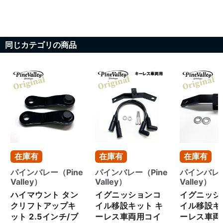
更。インナーチューブ・オイ
フィルターもあわせて交換し、
ル・シールを一式でリフレッシ
走りの土台をしっかり整えてい
ュしながら、見た目にもインパ
ます。 さらに、オイルドレンホ
クトのあるスタイルへ。 タンク
ースの劣化が見られたため新品
同じカテゴリの商品
下の配線処理を含め、タンクリ
へ交換。車検対応として、フル
フトアップ＋イグニッションコ
エキ装着車両に対する保安基準
イル移設も実施し、アイアンら
調整も実施しています。 スポー
しい無骨さに磨きをかけていま
ツスターの車検整備とベースメ
す。 さらに、ケラーマン バレッ
ンテナンスは、ぜひパインバレ
トアトーLEDウインカーを装着
ーにお任せください。
し、コンパクトで上品な印象に
No.128045
変わりつつ、しっかり車検対応
も確保。 足元からスタイルと操
作性を見直す、アイアン1200カ
スタムとなりました。 アイアン
シリーズのカスタムは、ぜひパ
在庫有
在庫有
在庫有
インバレーにお任せください。
No.133141
パインバレー（Pine
パインバレー（Pine
パインバレー
Valley）
Valley）
Valley）
ハイマウント タン
イグニッションコ
イグニッシ
クリフトアップキ
イル移設キット キ
イル移設キ
ット 2.5インチ/ブ
ーレス車両用コイ
ーレス車両