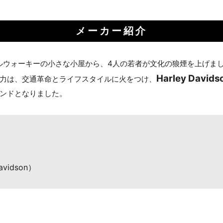
メーカー紹介
ミルウォーキーの小さな小屋から、4人の若者が文化の狼煙を上げま
Harley Davids
力は、交通革命とライフスタイルに火をつけ、
ンドとなりました。
お買い物を続ける
カートへ進む
vidson）