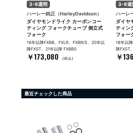
3-8週間
3-8週
son）
ハーレー純正（HarleyDavidson）
ハーレー純
ドキッ
ダイヤモンドライク カーボンコー
ダイヤ
ティング フォークチューブ 倒立式
ティン
フォーク
フォー
以降
18年以降FXBB、FXLR、FXBR/S、20年以
18年以降
降FXST、21年以降 FXBBS
降FXST
￥173,080
￥136
(税込)
最近チェックした商品