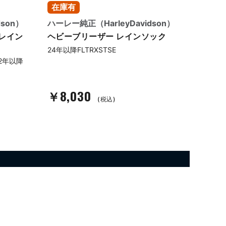
在庫有
在庫
dson）
ハーレー純正（HarleyDavidson）
ハーレー
レイン
ヘビーブリーザー レインソック
スクリ
ク
24年以降FLTRXSTSE
22年以降
16-17
CVOソ
￥8,030
￥10
(税込)