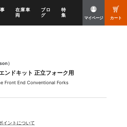
工事
在庫車
ブロ
特
両
グ
集
マイページ
カート
son）
エンドキット 正立フォーク用
e Front End Conventional Forks
※ポイントについて