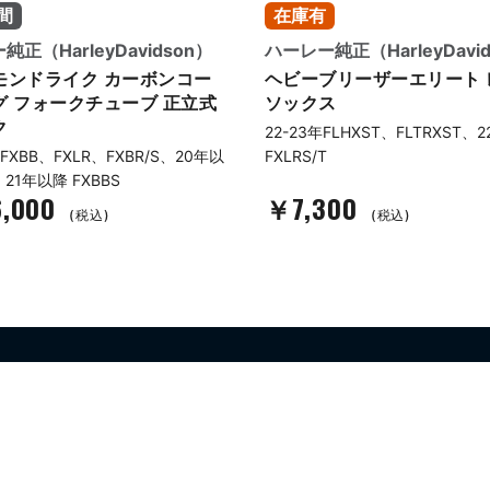
間
在庫有
正（HarleyDavidson）
ハーレー純正（HarleyDavi
モンドライク カーボンコー
ヘビーブリーザーエリート 
グ フォークチューブ 正立式
ソックス
ク
22-23年FLHXST、FLTRXST、
FXBB、FXLR、FXBR/S、20年以
FXLRS/T
、21年以降 FXBBS
,000
￥7,300
(税込)
(税込)