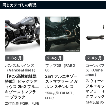
スタイルと芯のあるサウンドに
同じカテゴリの商品
仕上がっています。 吸気系はそ
のままに、ディレクトリンクに
よる三拍子セッティングを含む
チューニングを実施し、扱いや
すさと鼓動感を両立。 さらに、
フロント・リアともにバトルク
ルーズH50へタイヤを交換し、
チューブ・リムバンドもすべて
新品に。ブレーキパッドの交換
や、フルPAOオイル＋フィルタ
ー交換など、車検にあわせてし
っかりと整備を行いました。 カ
3-6ヶ月
2-4ヶ月
2-4ヶ月
スタム済みのフォーティーエイ
トの車検は、ぜひパインバレー
バンス&ハインズ
ファブ28（FAB2
コーンパフ
にお任せください。 No.131781
（Vance&Hines）
8）
ス（Cone P
ance）
【PCX高性能触媒
2in1 フルエキゾー
スウィーパー
搭載】 ビッグラデ
ストマフラー メガ
フルエキゾ
ィウス 2in2 フルエ
ホン ステンレス
マフラー 
キゾーストマフラ
25年以降 FXLRST、
クブラック
ー ブラック
FLHC
25年以降 FX
25年以降 FXBR、FLFB