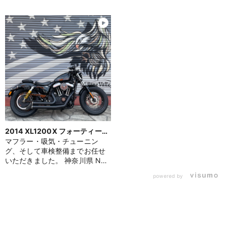
2014 XL1200X フォーティーエ
イト
マフラー・吸気・チューニン
グ、そして車検整備までお任せ
いただきました。 神奈川県 N
様、ありがとうございます。 今
powered by
回はスピードスターRPTタイプ
のフルエキゾースト（ブラッ
ク）に、パインバレーオリジナ
ルの〈低音バッフル「鼓動」〉
を組み合わせて装着。迫力ある