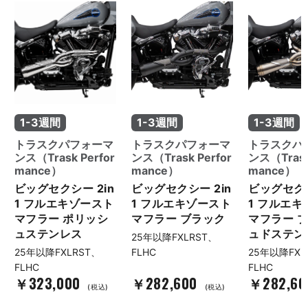
1-3週間
1-3週間
1-3週間
トラスクパフォーマ
トラスクパフォーマ
トラスクパ
ンス（Trask Perfor
ンス（Trask Perfor
ンス（Trask
mance）
mance）
mance）
ビッグセクシー 2in
ビッグセクシー 2in
ビッグセクシ
1 フルエキゾースト
1 フルエキゾースト
1 フルエ
マフラー ポリッシ
マフラー ブラック
マフラー 
ュステンレス
ュドステン
25年以降FXLRST、
25年以降FXLRST、
FLHC
25年以降FXL
FLHC
FLHC
￥323,000
￥282,600
￥282,6
(税込)
(税込)