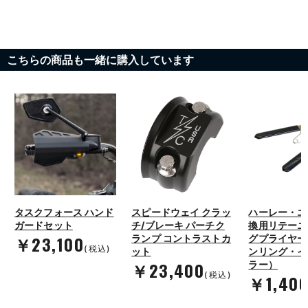
こちらの商品も一緒に購入しています
タスクフォース ハンド
スピードウェイ クラッ
ハーレー・エ
ガードセット
チ/ブレーキ パーチク
換用リテーニ
￥23,100
ランプ コントラストカ
グプライヤー
(税込)
ット
ンリング・イ
￥23,400
ラー）
(税込)
￥1,40