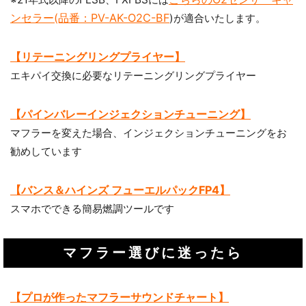
ンセラー(品番：PV-AK-O2C-BF
)が適合いたします。
【リテーニングリングプライヤー】
エキパイ交換に必要なリテーニングリングプライヤー
【パインバレーインジェクションチューニング】
マフラーを変えた場合、インジェクションチューニングをお
勧めしています
【バンス＆ハインズ フューエルパックFP4】
スマホでできる簡易燃調ツールです
マフラー選びに迷ったら
お買い物を続ける
カートへ進む
【プロが作ったマフラーサウンドチャート】