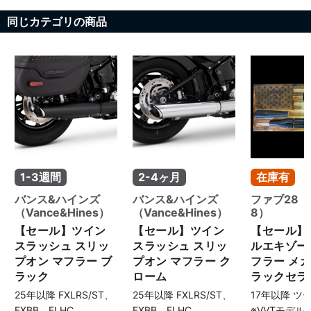
同じカテゴリの商品
1-3週間
2-4ヶ月
在庫有
バンス&ハインズ
バンス&ハインズ
ファブ28（
（Vance&Hines）
（Vance&Hines）
8）
【セール】ツイン
【セール】ツイン
【セール】2
スラッシュ スリッ
スラッシュ スリッ
ルエキゾー
プオン マフラー ブ
プオン マフラー ク
フラー メガ
ラック
ローム
ラックセラ
25年以降 FXLRS/ST、
25年以降 FXLRS/ST、
17年以降 ツ
FXBB、FLHC
FXBB、FLHC
※VVTモデル