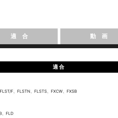
適 合
動 画
適合
、FLST/F、FLSTN、FLSTS、FXCW、FXSB
B、FLD