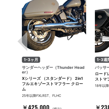
1-3ヶ月
1-3週
ines）
サンダーヘッダー（Thunder Head
バッサー
er）
ッグラ
ロードレ
Xシリーズ （スタンダード） 2in1
ーストマ
ストマ
フルエキゾーストマフラー クロー
18年以降
ム
25年以降FXLRST、FLHC
￥425,000
￥23
(税込)