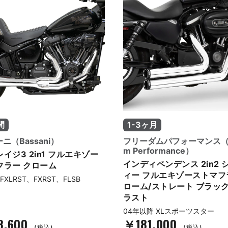
間
1-3ヶ月
ニ（Bassani）
フリーダムパフォーマンス（F
m Performance）
イジ3 2in1 フルエキゾー
インディペンデンス 2in2 
フラー クローム
ィー フルエキゾーストマフ
FXLRST、FXRST、FLSB
ローム/ストレート ブラッ
ラスト
04年以降 XLスポーツスター
8,600
￥181,000
(税込)
(税込)