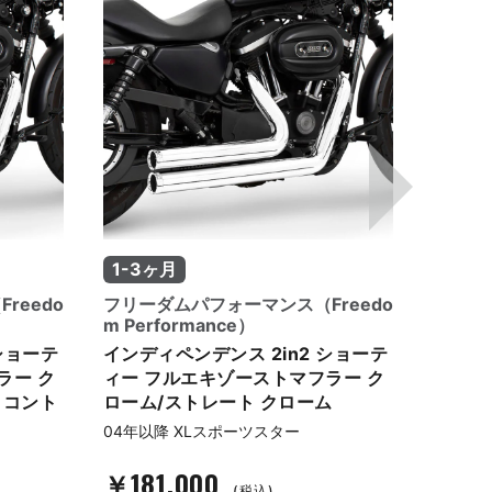
1-3ヶ月
1-3
reedo
フリーダムパフォーマンス（Freedo
フリー
m Performance）
m Per
ショーテ
インディペンデンス 2in2 ショーテ
スタッ
ラー ク
ィー フルエキゾーストマフラー ク
トマフ
クコント
ローム/ストレート クローム
ローム
04年以降 XLスポーツスター
04年以
￥181,000
￥18
(税込)