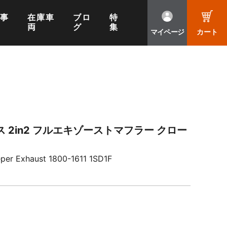
工事
在庫車
ブロ
特
両
グ
集
マイページ
カート
 2in2 フルエキゾーストマフラー クロー
eper Exhaust 1800-1611 1SD1F