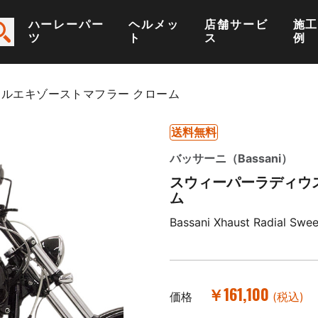
ハーレーパー
ヘルメッ
店舗サービ
施
ツ
ト
ス
例
 フルエキゾーストマフラー クローム
送料無料
バッサーニ（Bassani）
スウィーパーラディウス
ム
Bassani Xhaust Radial Swe
￥161,100
価格
(税込)