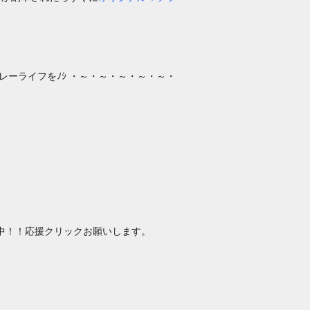
ーライフをﾉｼ ・～・～・～・～・～・
中！！応援クリックお願いします。