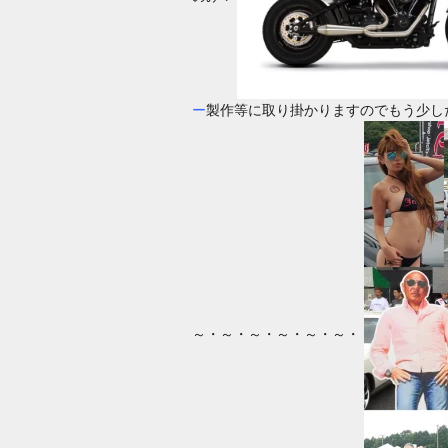
ー
製作等に取り掛かりますのでもう少し
～・～・～・～・～・～・