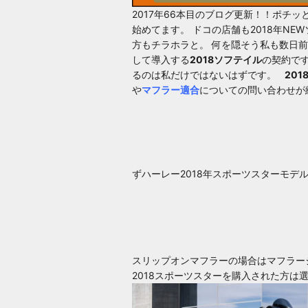
2017年66本目のブログ更新！！ポチ
始めてます。 ドコの店舗も
2018年NE
方もチラホラと。 何を隠そう私も数日
して導入する
2018ソフテイル
の契約で
るのは私だけではないはずです。
20
や
マフラー適合
についての問い合わせが
ず
ハーレー2018年スポーツスターモデ
スリップオンマフラーの場合は
マフラー
2018スポーツスター
を購入された方は