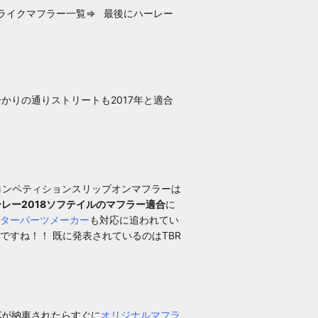
トライクマフラー一覧⇒
最後に
ハーレー
かりの通りストリートも2017年と適合
コンペティションスリップオンマフラー
は
レー2018ソフテイルのマフラー適合
に
ターパーツメーカー
も対応に追われてい
ですね！！ 既に発表されているのは
TBR
車
が納車されたらすぐに
オリジナルマフラ