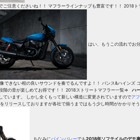
でご注意くださいね！！ マフラーラインナップも豊富です！！
2018
はい、もうこの流れでお分
想像できない程の良いサウンドを奏でるんですよ！！
バンス&ハインズ 
段階の音が楽しめてお得です！！
2018ストリートマフラー一覧⇒
ハー
しています。 しかし全くもって新しい構造に変更されていますので
アフ
ーをリリースしておりますが各社で揃うまではもう少し時間がかかりそう
ちなみに
パインバレー
でも
2018年ソフテイルのデモ