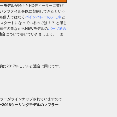
ューモデル
が続々とHDディーラーに並び
いソフテイル
を既に契約してきたという
ても個人ではなく
パインバレーのデモ車
と
スタートになっているのでは！？ と感じ
毎年の事ながらNEWモデルの
パーツ適合
適合
について書いていきましょう。 ま
的に2017年モデルと適合は同じです。
フラーがラインナップされていますので
ー2018ツーリングモデルのマフラー