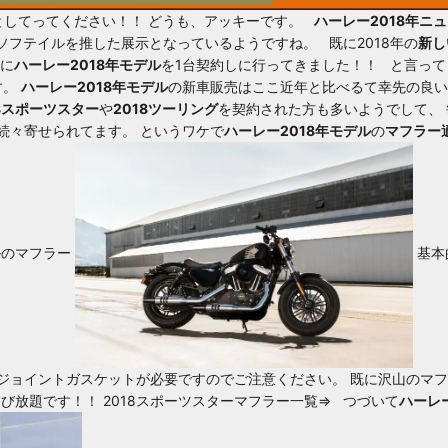
ッとしてってください！！
どうも、アッキーです。
ハーレー2018年ニ
Wソフテイル
を推した展示となっているようですね。 既に2018年の
新し
前に
ハーレー2018年モデル
を1台契約しに行ってきました！！ と言っ
す。
ハーレー2018年モデル
の新車販売はここ近年と比べるて幸先の良い
18スポーツスター
や
2018ツーリング
を契約された方も多いようでして、 
続々寄せられてます。 というワケで
ハーレー2018年モデル
の
マフラー
ルのマフラー
基本
ジョイントガスケット
が必要ですのでご注意ください。 既に沢山のマ
選び放題です！！
2018スポーツスターマフラー一覧⇒
つづいて
ハーレ