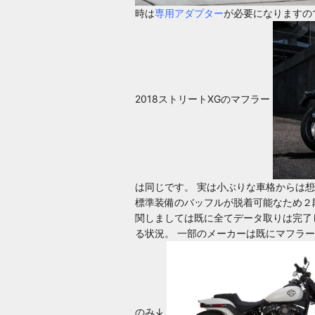
時は
専用アダプター
が必要になりますの
2018ストリートXGのマフラー
は同じです。 実は小ぶりな車格からは
標準装備のバッフルが脱着可能なため２
関しましては既に全てデータ取りは完了
る状況。 一部のメーカーは既にマフラ
のみ↓