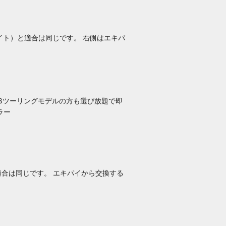
イト）と適合は同じです。 右側はエキパ
18ツーリングモデル
の方も選び放題で即
ラー
適合は同じです。 エキパイから交換する