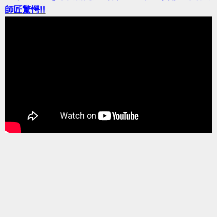
師匠驚愕‼️