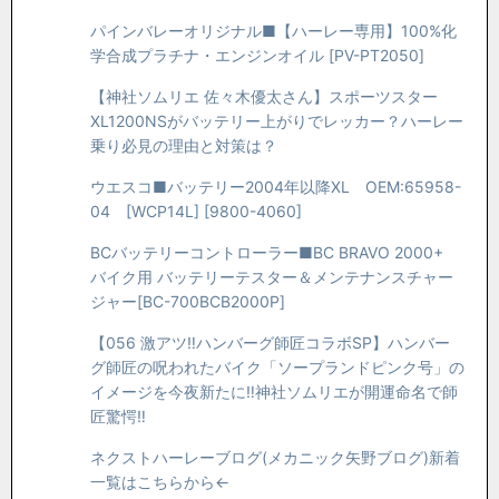
パインバレーオリジナル■【ハーレー専用】100%化
学合成プラチナ・エンジンオイル [PV-PT2050]
【神社ソムリエ 佐々木優太さん】スポーツスター
XL1200NSがバッテリー上がりでレッカー？ハーレー
乗り必見の理由と対策は？
ウエスコ■バッテリー2004年以降XL OEM:65958-
04 [WCP14L] [9800-4060]
BCバッテリーコントローラー■BC BRAVO 2000+
バイク用 バッテリーテスター＆メンテナンスチャー
ジャー[BC-700BCB2000P]
【056 激アツ‼️ハンバーグ師匠コラボSP】ハンバー
グ師匠の呪われたバイク「ソープランドピンク号」の
イメージを今夜新たに‼️神社ソムリエが開運命名で師
匠驚愕‼️
ネクストハーレーブログ(メカニック矢野ブログ)新着
一覧はこちらから←