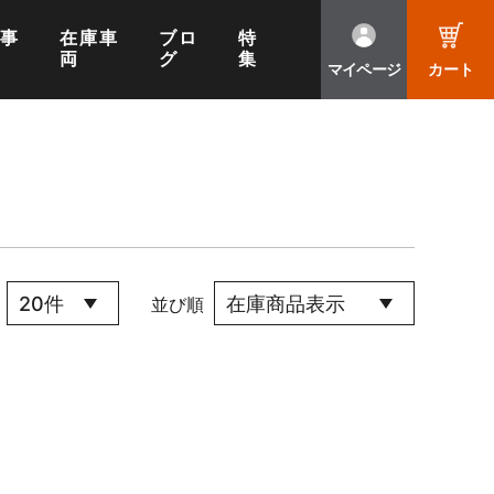
工事
在庫車
ブロ
特
両
グ
集
マイページ
カート
並び順