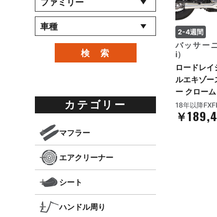
2-4週間
バッサーニ（
検 索
i）
ロードレイジ 
ルエキゾー
ー クローム
カテゴリー
18年以降FXF
￥189,
マフラー
エアクリーナー
シート
ハンドル周り