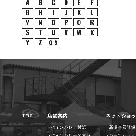
A
B
C
D
E
F
G
H
I
J
K
L
M
N
O
P
Q
R
S
T
U
V
W
X
Y
Z
0-9
TOP
店舗案内
ネットショ
パインバレー横浜
新規会員登録
パインバレー名古屋
パーツショッ