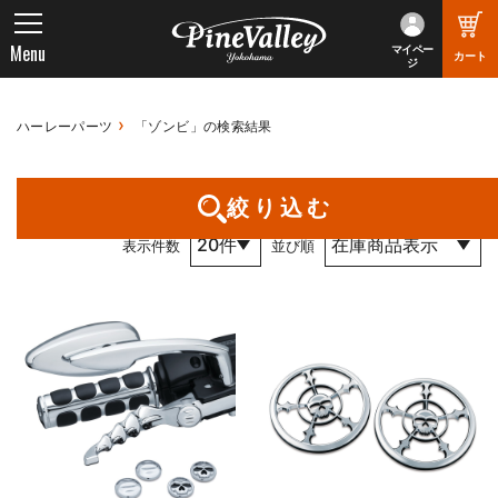
Menu
マイペー
カート
ジ
ハーレーパーツ
「ゾンビ」の検索結果
1件～4件 （全4件） 1 / 1 ページ
絞り込む
表示件数
並び順