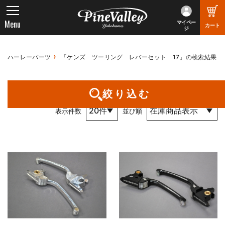
Menu
マイペー
カート
ジ
ハーレーパーツ
「ケンズ ツーリング レバーセット 17」の検索結果
1件～2件 （全2件） 1 / 1 ページ
絞り込む
表示件数
並び順