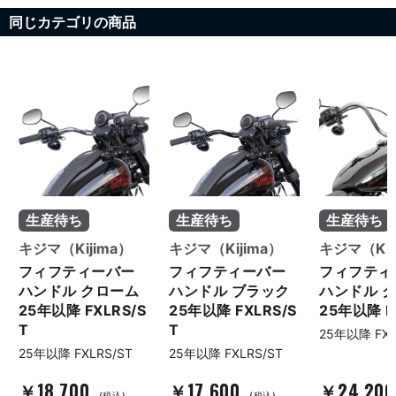
同じカテゴリの商品
生産待ち
生産待ち
生産待ち
キジマ（Kijima）
キジマ（Kijima）
キジマ（Kij
フィフティーバー
フィフティーバー
フィフティ
ハンドル クローム
ハンドル ブラック
ハンドル 
25年以降 FXLRS/S
25年以降 FXLRS/S
25年以降 F
T
T
25年以降 FX
25年以降 FXLRS/ST
25年以降 FXLRS/ST
￥18,700
￥17,600
￥24,20
(税込)
(税込)