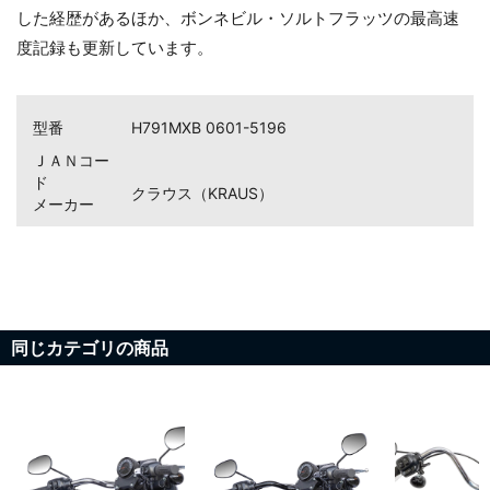
した経歴があるほか、ボンネビル・ソルトフラッツの最高速
お買い物を続ける
カートへ進む
度記録も更新しています。
型番
H791MXB 0601-5196
ＪＡＮコー
ド
クラウス（KRAUS）
メーカー
同じカテゴリの商品