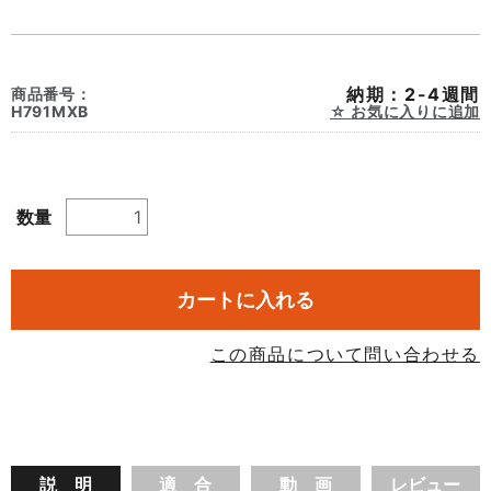
納期：2-4週間
商品番号：
H791MXB
お気に入りに追加
数量
カートに入れる
この商品について問い合わせる
説 明
適 合
動 画
レビュー