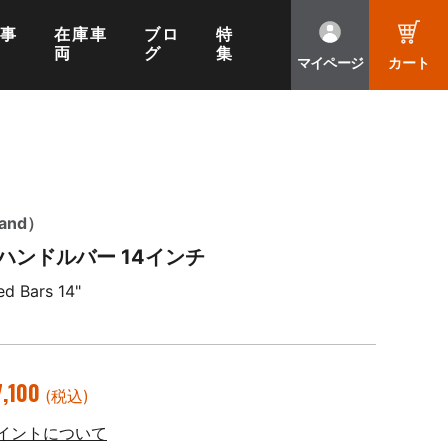
工事
在庫車
ブロ
特
両
グ
集
マイページ
カート
and）
ハンドルバー 14インチ
ed Bars 14"
,100
(税込)
イントについて