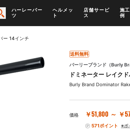
ハーレーパー
ヘルメッ
店舗サービ
施
ツ
ト
ス
例
ー 14インチ
送料無料
バーリーブランド（Burly Br
ドミネーター レイクド
Burly Brand Dominator Rak
￥51,800 ～ ￥57
価格
571ポイント
※ポ