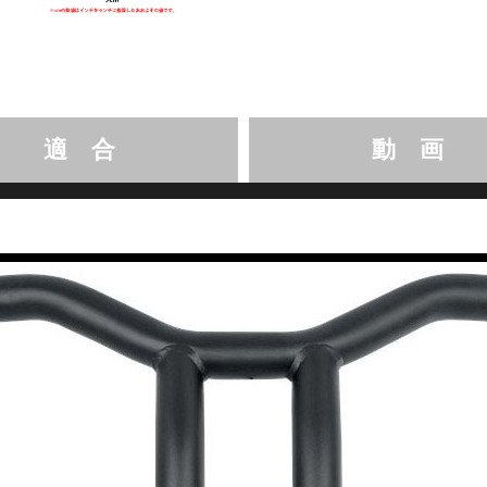
適 合
動 画