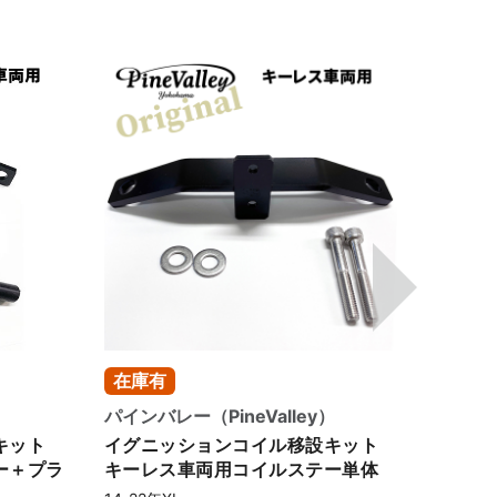
3-8週間
1-3
）
キラーカスタム（Killer Custom）
DKカス
キット
スポーツスター用 コイル＆キー 移
Vコイ
ー単体
設キット
コード