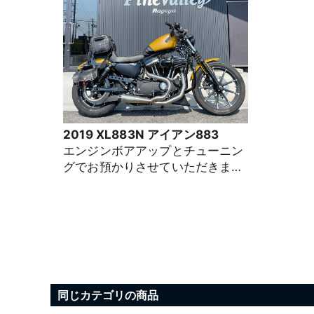
2019 XL883N アイアン883
エンジンボアアップとチューニン
グでお預かりさせていただきまし
た。 大阪府 M様、ありがとうご
ざいます。 「ツーリングでよく遠
出をするので、高速をもっと楽に
走りたい」とのご要望から、名古
屋1275企画動画をご覧いただき、
HAMMER PERFORMANCE
1275ccボアアップを実施しまし
同じカテゴリの商品
た。 排気量アップにより余裕ある
走りが可能となり、高速巡航もぐ