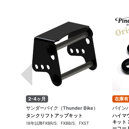
っと快適に。 あわせて〈TBR〉コ
ンプS 2in1フルエキマフラーに交
換し、パワフルさとスポーティな
サウンドをさらに引き出しまし
た。もちろんインジェクションチ
ューニングを実施し、ハーレーら
しい鼓動が味わえる三拍子セッテ
ィングで、気持ちよく走れる仕様
に。クラッチも強化タイプへ交換
し、安心して力強さを受け止めら
れる状態へ整えています。 アイア
ン883のボアアップ＆カスタム
は、ぜひパインバレーにお任せく
ださい。 No.125866
在庫有
在庫有
ike）
パインバレー（PineValley）
パインバレ
ハイマウント タンクリフトアップ
イグニ
キット 2.5インチ/ブラックパウダ
キーレ
T
ーコート・ブラックハードウェア付
グコー