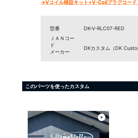
→Vコイル移設キット+V-Coilプラグコー
型番
DK-V-RLC07-RED
ＪＡＮコー
ド
DKカスタム（DK Cust
メーカー
このパーツを使ったカスタム