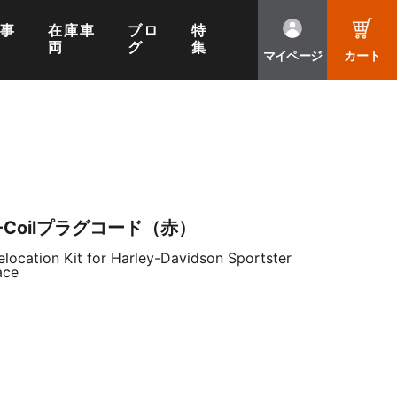
工事
在庫車
ブロ
特
両
グ
集
マイページ
カート
Coilプラグコード（赤）
ocation Kit for Harley-Davidson Sportster
ace