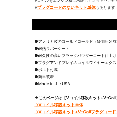
Vコイルをエンジン横に移設してスッキリさせる
プラグコードのないキット単体
※
もあります
●アメリカ製のコールドロールド（冷間圧延成
●耐熱ラバーシート
●耐久性の高いブラックパウダーコート仕上げ
●プラグアンドプレイのコイルワイヤーエクス
●ボルト付属
●簡単装着
●Made in the USA
★このページは【Vコイル移設キット+V-Coi
→Vコイル移設キット単体
→Vコイル移設キット+V-Coilプラグコー