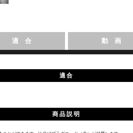
適 合
動 画
適合
商品説明