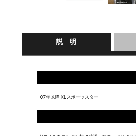
説 明
07年以降 XLスポーツスター