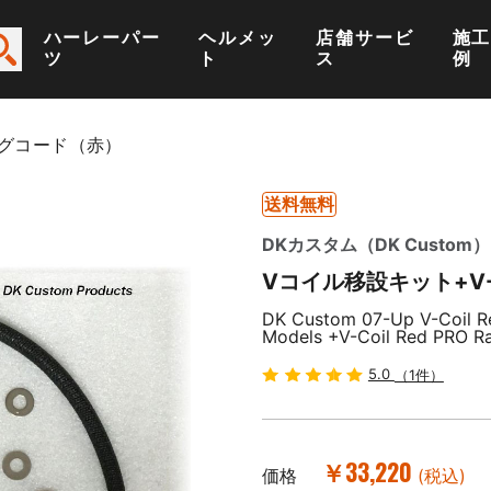
ハーレーパー
ヘルメッ
店舗サービ
施
ツ
ト
ス
例
ラグコード（赤）
送料無料
DKカスタム（DK Custom）
Vコイル移設キット+V-
DK Custom 07-Up V-Coil Rel
Models +V-Coil Red PRO R
5.0
（1件）
￥33,220
価格
(税込)