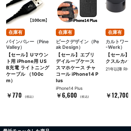
在庫有
在庫有
在庫有
パインバレー（Pine
ピークデザイン（Pe
カルトワーク
Valley）
ak Design）
-Werk）
【セール】Uマウン
【セール】エブリ
【セール】
ト用 iPhone用 US
デイループケース
クスルカバ
B充電 ライトニング
スマホケース チャ
21年以降 RH1
ケーブル （100c
コール iPhone14 P
m）
lus
iPhone14 Plus
￥770
￥6,600
￥12,700
(税込)
(税込)