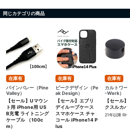
同じカテゴリの商品
在庫有
在庫有
在庫有
パインバレー（Pine
ピークデザイン（Pe
カルトワーク
Valley）
ak Design）
-Werk）
【セール】Uマウン
【セール】エブリ
【セール】
ト用 iPhone用 US
デイループケース
クスルカバ
B充電 ライトニング
スマホケース チャ
21年以降 RH1
ケーブル （100c
コール iPhone14 P
m）
lus