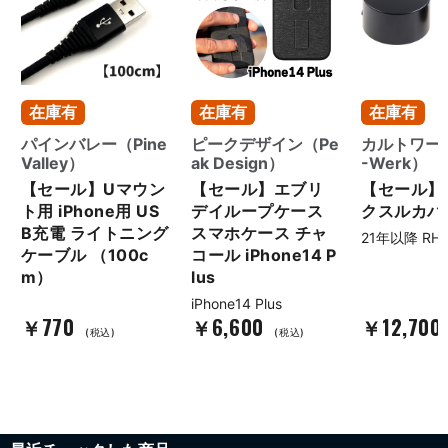
在庫有
在庫有
在庫有
パインバレー（Pine
ピークデザイン（Pe
カルトワーク
Valley）
ak Design）
-Werk）
【セール】Uマウン
【セール】エブリ
【セール】
ト用 iPhone用 US
デイループケース
クスルカバ
B充電 ライトニング
スマホケース チャ
21年以降 RH1
ケーブル （100c
コール iPhone14 P
m）
lus
iPhone14 Plus
￥770
￥6,600
￥12,700
(税込)
(税込)