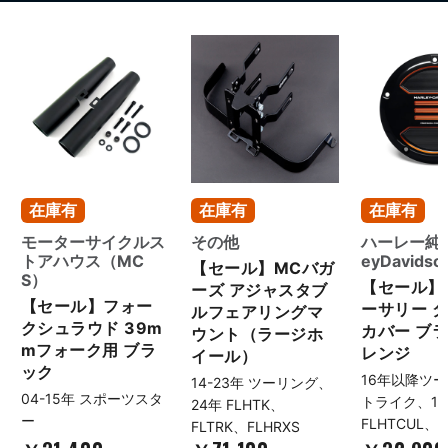
在庫有
在庫有
在庫有
モーターサイクルス
その他
ハーレー純正
トアハウス（MC
eyDavids
【セール】MCバガ
S）
【セール】
ーズ アジャスタブ
【セール】フォー
ーサリー 
ルフェアリングマ
クシュラウド 39m
カバー ブラ
ウント（ラージホ
mフォーク用 ブラ
レンジ
イール）
ック
16年以降ツ
14-23年 ツーリング、
04-15年 スポーツスタ
トライク、1
24年 FLHTK、
ー
FLHTCUL、F
FLTRK、FLHRXS