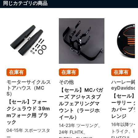
同じカテゴリの商品
在庫有
在庫有
在庫有
モーターサイクルス
その他
ハーレー純正
トアハウス（MC
eyDavids
【セール】MCバガ
S）
【セール】
ーズ アジャスタブ
【セール】フォー
ーサリー 
ルフェアリングマ
クシュラウド 39m
カバー ブラ
ウント（ラージホ
mフォーク用 ブラ
レンジ
イール）
ック
16年以降ツ
14-23年 ツーリング、
04-15年 スポーツスタ
トライク、1
24年 FLHTK、
ー
FLHTCUL、F