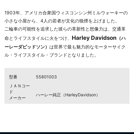
1903年、アメリカ合衆国ウィスコンシン州ミルウォーキーの
小さな小屋から、4人の若者が文化の狼煙を上げました。
二輪車の可能性を追求した彼らの革新性と想像力は、交通革
お買い物を続ける
カートへ進む
Harley Davidson
命とライフスタイルに火をつけ、
（ハ
ーレーダビッドソン）
は世界で最も魅力的なモーターサイク
ル・ライフスタイル・ブランドとなりました。
型番
55801003
ＪＡＮコー
ド
ハーレー純正（HarleyDavidson）
メーカー