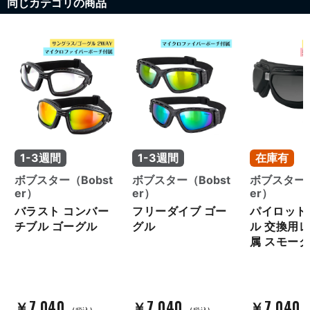
同じカテゴリの商品
1-3週間
1-3週間
在庫有
ボブスター（Bobst
ボブスター（Bobst
ボブスター（
er）
er）
er）
バラスト コンバー
フリーダイブ ゴー
パイロット
チブル ゴーグル
グル
ル 交換用
属 スモーク
￥7,040
￥7,040
￥7,040