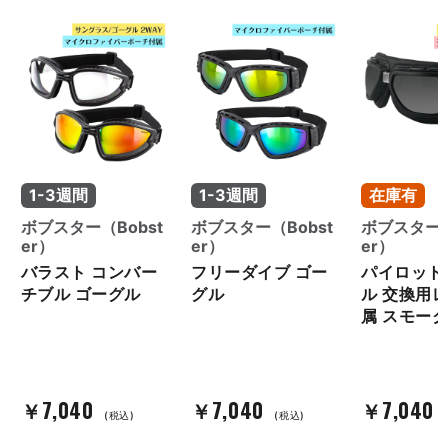
1-3週間
1-3週間
在庫有
ボブスター（Bobst
ボブスター（Bobst
ボブスター（
er）
er）
er）
バラスト コンバー
フリーダイブ ゴー
パイロット
チブル ゴーグル
グル
ル 交換用
属 スモーク
￥7,040
￥7,040
￥7,040
(税込)
(税込)