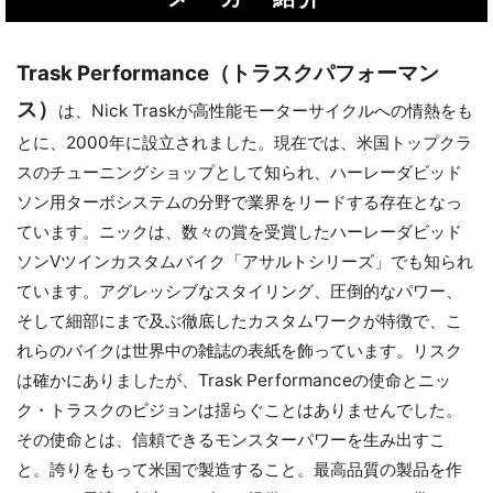
お買い物を続ける
カートへ進む
Trask Performance（トラスクパフォーマン
ス）
は、Nick Traskが高性能モーターサイクルへの情熱をも
とに、2000年に設立されました。現在では、米国トップクラ
スのチューニングショップとして知られ、ハーレーダビッド
ソン用ターボシステムの分野で業界をリードする存在となっ
ています。ニックは、数々の賞を受賞したハーレーダビッド
ソンVツインカスタムバイク「アサルトシリーズ」でも知られ
ています。アグレッシブなスタイリング、圧倒的なパワー、
そして細部にまで及ぶ徹底したカスタムワークが特徴で、こ
れらのバイクは世界中の雑誌の表紙を飾っています。リスク
は確かにありましたが、Trask Performanceの使命とニッ
ク・トラスクのビジョンは揺らぐことはありませんでした。
その使命とは、信頼できるモンスターパワーを生み出すこ
と。誇りをもって米国で製造すること。最高品質の製品を作