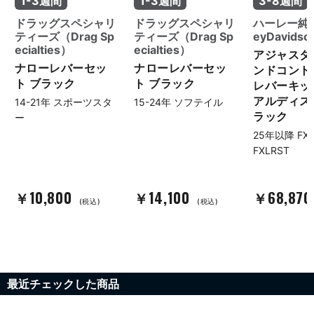
1-3週間
1-3週間
3-8週間
ドラッグスペシャリ
ドラッグスペシャリ
ハーレー純正
ティーズ（Drag Sp
ティーズ（Drag Sp
eyDavids
ecialties）
ecialties）
アジャスタ
ナローレバーセッ
ナローレバーセッ
ンドコント
ト ブラック
ト ブラック
レバーキッ
アルディス
14-21年 スポーツスタ
15-24年 ソフテイル
ラック
ー
25年以降 FX
FXLRST
￥10,800
￥14,100
￥68,87
(税込)
(税込)
最近チェックした商品