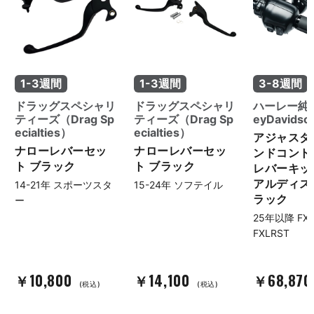
1-3週間
1-3週間
3-8週間
ドラッグスペシャリ
ドラッグスペシャリ
ハーレー純正
ティーズ（Drag Sp
ティーズ（Drag Sp
eyDavids
ecialties）
ecialties）
アジャスタ
ナローレバーセッ
ナローレバーセッ
ンドコント
ト ブラック
ト ブラック
レバーキッ
アルディス
14-21年 スポーツスタ
15-24年 ソフテイル
ラック
ー
25年以降 FX
FXLRST
￥10,800
￥14,100
￥68,87
(税込)
(税込)