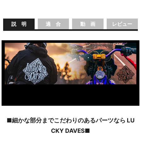
説 明
適 合
動 画
レビュー
■細かな部分までこだわりのあるパーツなら LU
CKY DAVES■