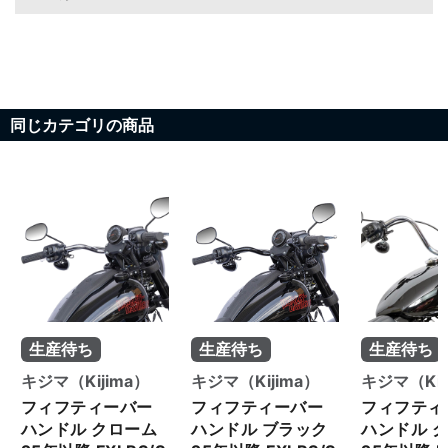
同じカテゴリの商品
生産待ち
生産待ち
生産待ち
キジマ（Kijima）
キジマ（Kijima）
キジマ（Kij
フィフティーバー
フィフティーバー
フィフティ
ハンドル クローム
ハンドル ブラック
ハンドル 