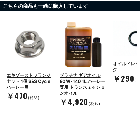
こちらの商品も一緒に購入しています
オイルドレイ
グ
￥290
エキゾーストフランジ
プラチナ ギアオイル
(
ナット 1個 S&S Cycle
80W-140 1L ハーレー
ハーレー用
専用 トランスミッショ
￥470
ンオイル
(税込)
￥4,920
(税込)