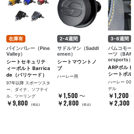
お買い物を続ける
カートへ進む
在庫有
2-4週間
3-8週間
パインバレー（Pine
サドルマン（Saddl
バムコモー
Valley）
emen）
ーツ（BAMC
orsports）
シートセキュリテ
シートマウントノ
ARPボル
ィーボルト Barrica
ブ
シートボル
de（バリケード）
ハーレー用
ハーレー 00
97年以降 スポーツスタ
デル
ー、ダイナ、ソフテイ
￥1,500
￥1,200
～
ル、ツーリング
￥9,800
￥2,800
￥2,300
(税込)
(税込)