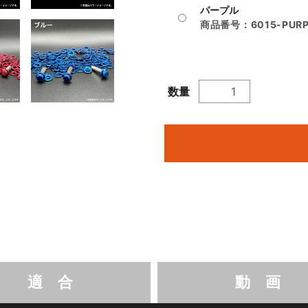
パープル
商品番号：
6015-PUR
数量
適 合
動 画