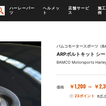
ハーレーパー
ヘルメッ
店舗サービ
施
ツ
ト
ス
例
バムコモータースポーツ（BAMC
ARPボルトキット シ
BAMCO Motorsports Harley
￥1,200 ～ ￥2,3
価格
23ポイント
※ポ