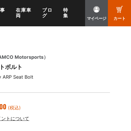
工事
在庫車
ブロ
特
両
グ
集
マイページ
カート
O Motorsports）
ートボルト
 ARP Seat Bolt
00
(税込)
イントについて