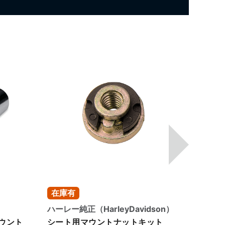
在庫有
在庫
ハーレー純正（HarleyDavidson）
スラッシ
ply）
ウント
シート用マウントナットキット