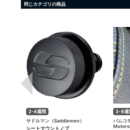
同じカテゴリの商品
2-4週間
3-8週
サドルマン（Saddlemen）
バムコ
Motors
arri
シートマウントノブ