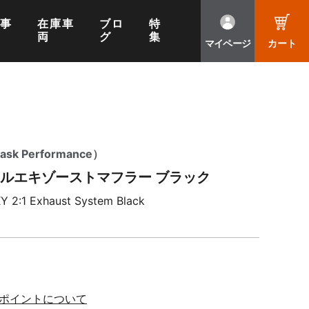
工事
在庫車
ブロ
特
両
グ
集
マイページ
カート
 Performance）
 フルエキゾーストマフラー ブラック
Y 2:1 Exhaust System Black
※ポイントについて