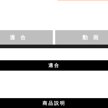
適 合
動 画
適合
商品説明