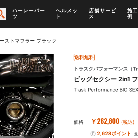
ハーレーパー
ヘルメッ
店舗サービ
施
ツ
ト
ス
例
キゾーストマフラー ブラック
送料無料
トラスクパフォーマンス（Trask
ビッグセクシー 2in1
Trask Performance BIG SEX
￥262,800
価格
(税込)
2,628ポイント