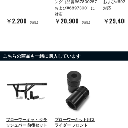
ング（品番#67800257
および#6920
および#6897300）に
対応
対応
￥2,200
￥20,900
￥29,40
(税込)
(税込)
こちらの商品も一緒に購入しています
ブローワーキット クラ
ブローワーキット用ス
ッシュバー 前後セット
ライダー フロント