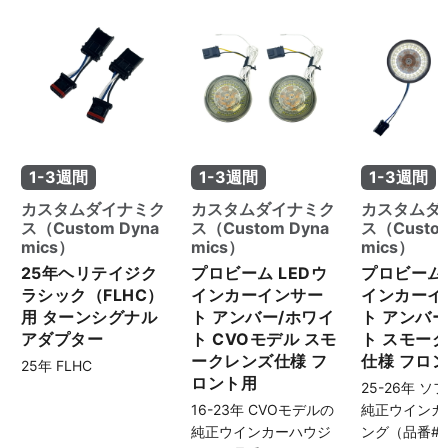
1-3週間
1-3週間
1-3週間
カスタムダイナミク
カスタムダイナミク
カスタムダ
ス（Custom Dyna
ス（Custom Dyna
ス（Custom
mics）
mics）
mics）
25年ヘリテイジク
プロビーム LEDウ
プロビーム 
ラシック（FLHC）
インカーインサー
インカーイ
用 ターンシグナル
ト アンバー/ホワイ
ト アンバー
アダプター
ト CVOモデル スモ
ト スモー
ークレンズ仕様 フ
仕様 フロ
25年 FLHC
ロント用
25-26年 
16-23年 CVOモデルの
純正ウインカ
純正ウインカーハウジ
ング（品番#67