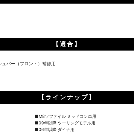
お買い物を続ける
カートへ進む
【適合】
シュバー（フロント）補修用
【ラインナップ】
■M8ソフテイル ミッドコン車用
■09年以降 ツーリングモデル用
■06年以降 ダイナ用