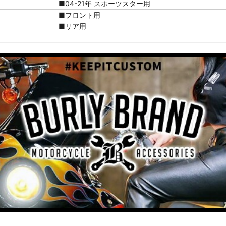
■04-21年 スポーツスター用
■フロント用
■リア用