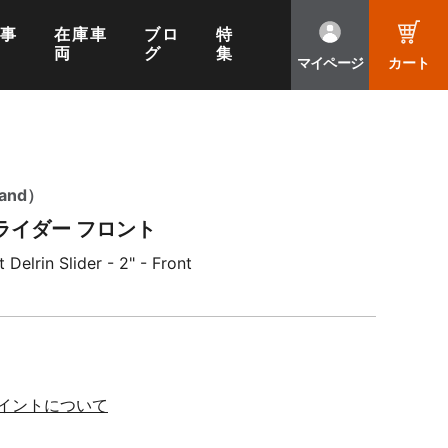
工事
在庫車
ブロ
特
両
グ
集
マイページ
カート
and）
ライダー フロント
lrin Slider - 2" - Front
ポイントについて