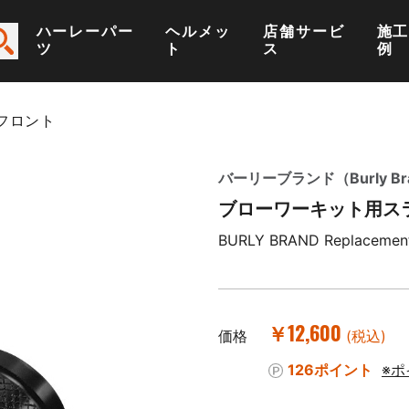
ハーレーパー
ヘルメッ
店舗サービ
施
ツ
ト
ス
例
フロント
バーリーブランド（Burly Br
ブローワーキット用ス
BURLY BRAND Replacement De
￥12,600
価格
(税込)
126ポイント
※