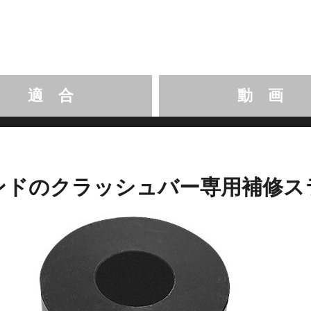
適 合
動 画
ンドのクラッシュバー専用補修ス