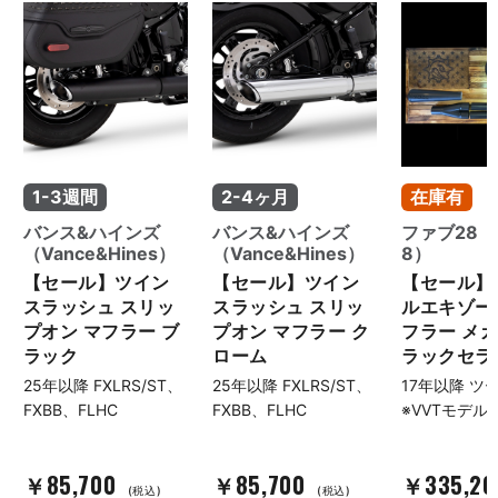
1-3週間
2-4ヶ月
在庫有
バンス&ハインズ
バンス&ハインズ
ファブ28（
（Vance&Hines）
（Vance&Hines）
8）
【セール】ツイン
【セール】ツイン
【セール】2
スラッシュ スリッ
スラッシュ スリッ
ルエキゾー
プオン マフラー ブ
プオン マフラー ク
フラー メガ
ラック
ローム
ラックセラ
25年以降 FXLRS/ST、
25年以降 FXLRS/ST、
17年以降 ツ
FXBB、FLHC
FXBB、FLHC
※VVTモデル
￥85,700
￥85,700
￥335,2
(税込)
(税込)