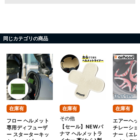
同じカテゴリの商品
在庫有
在庫有
在庫有
その他
フロー ヘルメット
エアーヘッ
【セール】NEWパ
専用ディフューザ
チレーショ
ナマ ヘルメットラ
ー スターターキッ
ナー（エレ