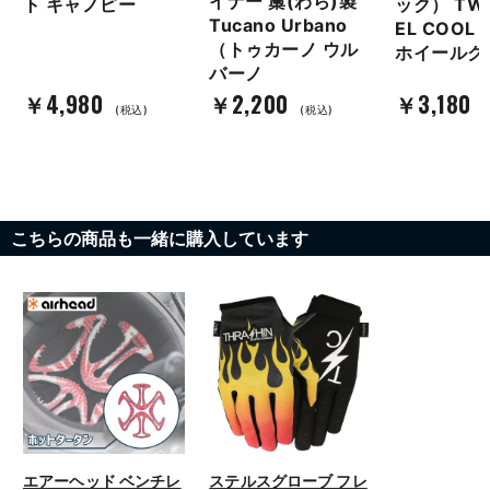
イナー 藁(わら)製
ト キャノピー
ック） TW
Tucano Urbano
EL COO
（トゥカーノ ウル
ホイールク
バーノ
￥4,980
￥2,200
￥3,180
(税込)
(税込)
こちらの商品も一緒に購入しています
エアーヘッド ベンチレ
ステルスグローブ フレ