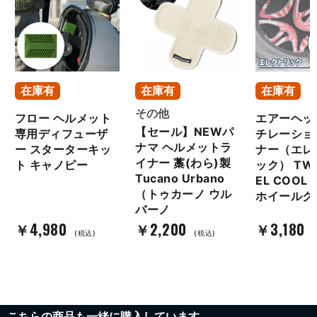
在庫有
在庫有
在庫有
その他
フロー ヘルメット
エアーヘッ
【セール】NEWパ
専用ディフューザ
チレーショ
ナマ ヘルメットラ
ー スターターキッ
ナー（エレ
イナー 藁(わら)製
ト キャノピー
ック） TW
Tucano Urbano
EL COO
（トゥカーノ ウル
ホイールク
バーノ
￥4,980
￥2,200
￥3,180
(税込)
(税込)
こちらの商品も一緒に購入しています