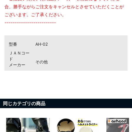
合、勝手ながらご注文をキャンセルとさせていただくことが
お買い物を続ける
カートへ進む
ございます。ご了承ください。
-------------------------
型番
AH-02
ＪＡＮコー
ド
その他
メーカー
同じカテゴリの商品